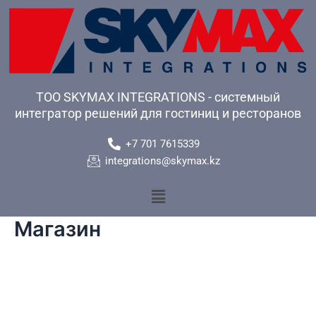
Перейти
к
содержимому
ТОО SKYMAX INTEGRATIONS - системный
интегратор решений для гостиниц и ресторанов
+7 701 7615339
integrations@skymax.kz
Меню
Магазин